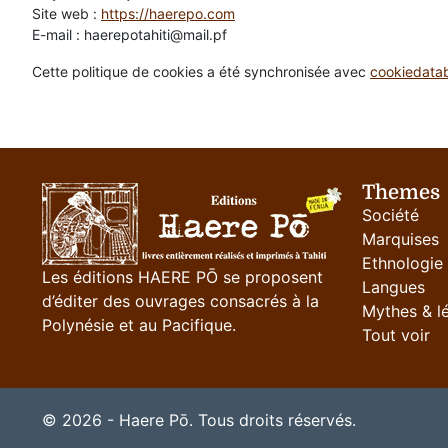
Site web :
https://haerepo.com
E-mail :
haerepotahiti@
mail.pf
Cette politique de cookies a été synchronisée avec
cookiedata
Themes
Société
Marquises
Ethnologie
Les éditions HAERE PŌ se proposent
Langues
d’éditer des ouvrages consacrés à la
Mythes & l
Polynésie et au Pacifique.
Tout voir
© 2026 - Haere Pō. Tous droits réservés.